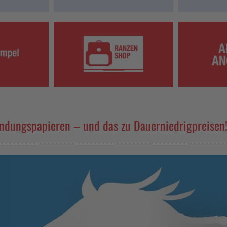
ndungspapieren – und das zu Dauerniedrigpreisen