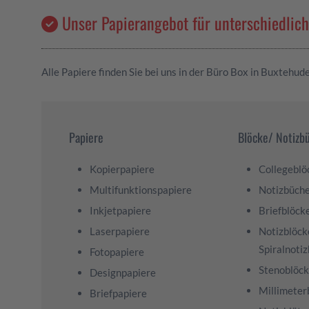
Unser Papierangebot für unterschiedlic
Alle Papiere finden Sie bei uns in der Büro Box in Buxtehud
Papiere
Blöcke/ Notizb
Kopierpapiere
Collegeblö
Multifunktionspapiere
Notizbüch
Inkjetpapiere
Briefblöck
Laserpapiere
Notizblöck
Spiralnoti
Fotopapiere
Stenoblöc
Designpapiere
Millimeter
Briefpapiere