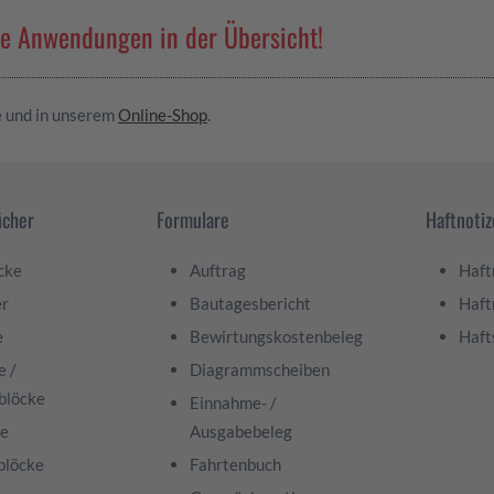
he Anwendungen in der Übersicht!
e und in unserem
Online-Shop
.
ücher
Formulare
Haftnoti
cke
Auftrag
Haft
er
Bautagesbericht
Haft
e
Bewirtungskostenbeleg
Haft
e /
Diagrammscheiben
zblöcke
Einnahme- /
ke
Ausgabebeleg
blöcke
Fahrtenbuch