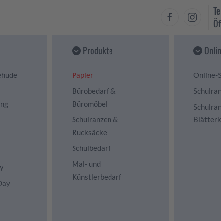
Te
Öf
Produkte
Onli
ehude
Papier
Online-
Bürobedarf &
Schulra
ung
Büromöbel
Schulra
Schulranzen &
Blätter
Rucksäcke
Schulbedarf
Mal- und
ay
Künstlerbedarf
Day