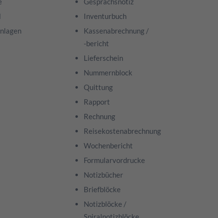
e
Gesprächsnotiz
l
Inventurbuch
nlagen
Kassenabrechnung /
-bericht
Lieferschein
Nummernblock
Quittung
Rapport
Rechnung
Reisekostenabrechnung
Wochenbericht
Formularvordrucke
Notizbücher
Briefblöcke
Notizblöcke /
Spiralnotizblöcke