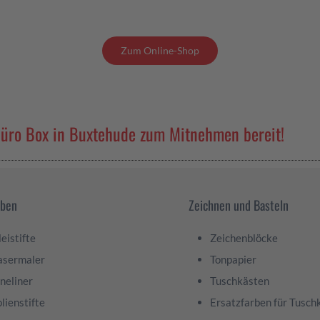
Zum Online-Shop
 Büro Box in Buxtehude zum Mitnehmen bereit!
iben
Zeichnen und Basteln
leistifte
Zeichenblöcke
asermaler
Tonpapier
ineliner
Tuschkästen
olienstifte
Ersatzfarben für Tusch