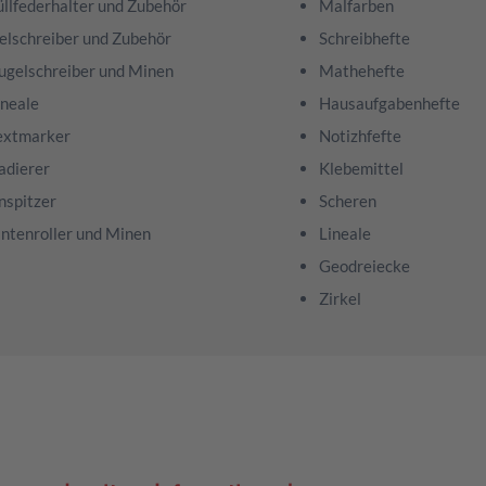
üllfederhalter und Zubehör
Malfarben
elschreiber und Zubehör
Schreibhefte
ugelschreiber und Minen
Mathehefte
ineale
Hausaufgabenhefte
extmarker
Notizhfefte
adierer
Klebemittel
nspitzer
Scheren
intenroller und Minen
Lineale
Geodreiecke
Zirkel