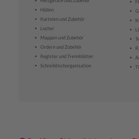
Heftgeräte und Zubehör
F
Hüllen
G
Karteien und Zubehör
K
Locher
L
Mappen und Zubehör
T
Ordern und Zubehör
R
Register und Trennblätter
A
Schreibtischorganisation
T