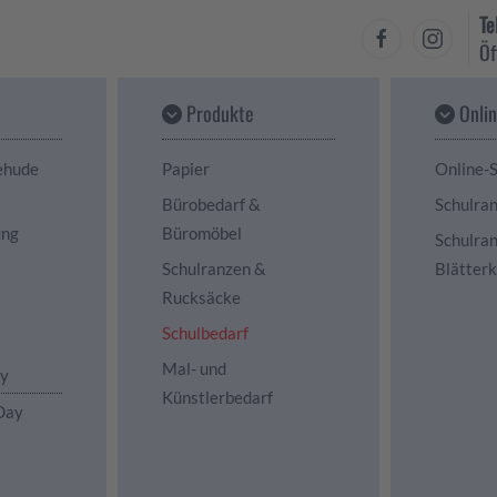
Te
Öf
Produkte
Onli
ehude
Papier
Online-
Bürobedarf &
Schulra
ung
Büromöbel
Schulra
Schulranzen &
Blätter
Rucksäcke
Schulbedarf
Mal- und
ay
Künstlerbedarf
Day